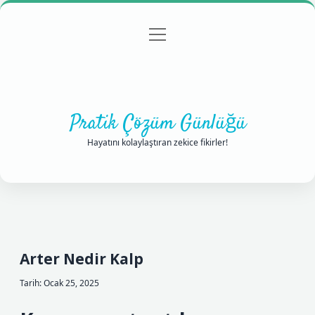
menüyü
Anasayfa
Gizlilik Politikası
Yasal Uyarı
aç
Hakkımızda
Pratik Çözüm Günlüğü
Hayatını kolaylaştıran zekice fikirler!
Arter Nedir Kalp
Tarih: Ocak 25, 2025