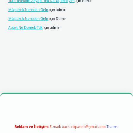
Türk Telekom Altyapı Yok Ne Yapmalıyım
için
Harun
Müşterek Nereden Gelir
için
admin
Müşterek Nereden Gelir
için
Demir
Aport Ne Demek Tdk
için
admin
bet mobil giriş
betexpergiris.casino
betexper giriş
Reklam ve İletişim:
E-mail:
backlinkpaneli@gmail.com
Teams: