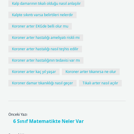
Kalp damarının tıkalı olduğu nasıl anlaşılır
Kalpte sıkıntı varsa belirtileri nelerdir
Koroner arter EKGde belli olur mu
Koroner arter hastalığı ameliyatı riskli mi
Koroner arter hastalığı nasıl teşhis edilir
Koroner arter hastalığının tedavisi var mı
Koroner arter kaç yıl yaşar
Koroner arter tıkanırsa ne olur
Koroner damar tıkanıklığı nasıl geçer
Tıkalı arter nasıl açılır
Önceki Yazı
6 Sınıf Matematikte Neler Var