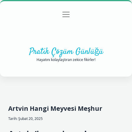
menüyü
Anasayfa
Gizlilik Politikası
Yasal Uyarı
aç
Hakkımızda
Pratik Çözüm Günlüğü
Hayatını kolaylaştıran zekice fikirler!
Artvin Hangi Meyvesi Meşhur
Tarih: Şubat 20, 2025