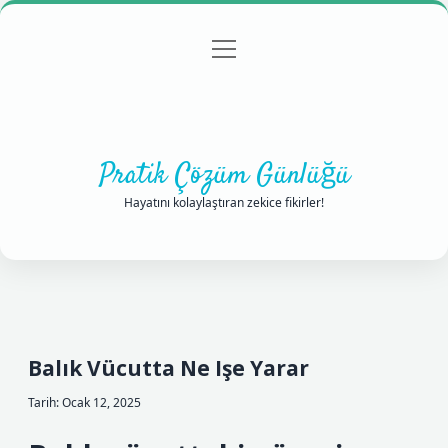
menüyü
Anasayfa
Gizlilik Politikası
Yasal Uyarı
aç
Hakkımızda
Pratik Çözüm Günlüğü
Hayatını kolaylaştıran zekice fikirler!
Balık Vücutta Ne Işe Yarar
Tarih: Ocak 12, 2025