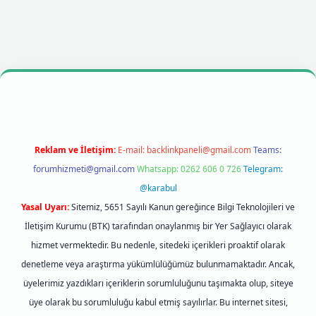
lbet mobil giriş
betexpergiris.casino
betexper giriş
Reklam ve İletişim:
E-mail:
backlinkpaneli@gmail.com
Teams:
forumhizmeti@gmail.com
Whatsapp: 0262 606 0 726
Telegram:
@karabul
Yasal Uyarı:
Sitemiz, 5651 Sayılı Kanun gereğince Bilgi Teknolojileri ve
İletişim Kurumu (BTK) tarafından onaylanmış bir Yer Sağlayıcı olarak
hizmet vermektedir. Bu nedenle, sitedeki içerikleri proaktif olarak
denetleme veya araştırma yükümlülüğümüz bulunmamaktadır. Ancak,
üyelerimiz yazdıkları içeriklerin sorumluluğunu taşımakta olup, siteye
üye olarak bu sorumluluğu kabul etmiş sayılırlar. Bu internet sitesi,