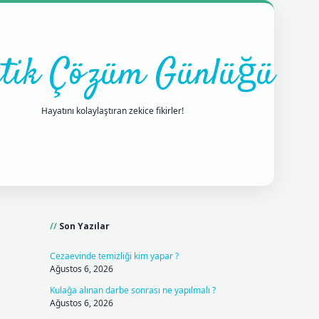
tik Çözüm Günlüğü
Hayatını kolaylaştıran zekice fikirler!
Sidebar
ilbet mobil giriş
betexpergiris.casino
betexper giriş
Son Yazılar
Cezaevinde temizliği kim yapar ?
Ağustos 6, 2026
Kulağa alınan darbe sonrası ne yapılmalı ?
Ağustos 6, 2026