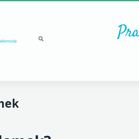
Pra
akkımızda
mek