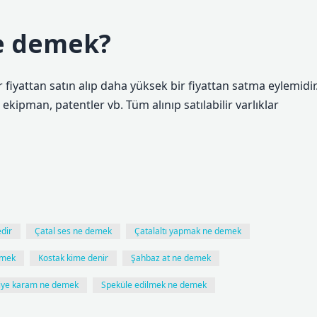
e demek?
fiyattan satın alıp daha yüksek bir fiyattan satma eylemidir
ekipman, patentler vb. Tüm alınıp satılabilir varlıklar
edir
Çatal ses ne demek
Çatalaltı yapmak ne demek
emek
Kostak kime denir
Şahbaz at ne demek
liye karam ne demek
Speküle edilmek ne demek