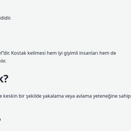
didir.
el”dir. Kostak kelimesi hem iyi giyimli insanları hem de
ır.
k?
 ve keskin bir şekilde yakalama veya avlama yeteneğine sahip
?