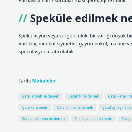
Parnassianların sorgulanması gerektiğine inanır.
Speküle edilmek n
Spekülasyon veya vurgunculuk, bir varlığı düşük bir 
Varlıklar, menkul kıymetler, gayrimenkul, makine ve 
spekülasyona tabi olabilir.
Tarih:
Makaleler
Çatal atmak ne demek
Çatal dil ne demek
Çatal karası n
Çatalkara nedir
Çatallanma ne demek
Çatallaşmış ne d
Sert çatallanma ne demek
Seste çatallanma nedir
Sevgi