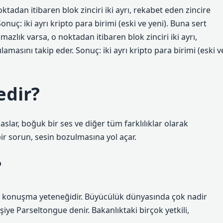
tadan itibaren blok zinciri iki ayrı, rekabet eden zincire
nuç: iki ayrı kripto para birimi (eski ve yeni). Buna sert
azlık varsa, o noktadan itibaren blok zinciri iki ayrı,
amasını takip eder. Sonuç: iki ayrı kripto para birimi (eski v
edir?
 baslar, boğuk bir ses ve diğer tüm farklılıklar olarak
ir sorun, sesin bozulmasına yol açar.
?
a konuşma yeteneğidir. Büyücülük dünyasında çok nadir
iye Parseltongue denir. Bakanlıktaki birçok yetkili,