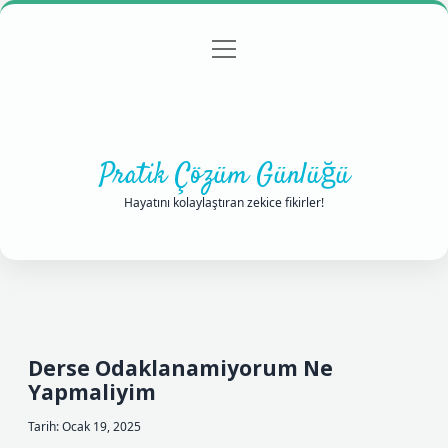
menüyü
Anasayfa
Gizlilik Politikası
Yasal Uyarı
aç
Hakkımızda
Pratik Çözüm Günlüğü
Hayatını kolaylaştıran zekice fikirler!
Derse Odaklanamiyorum Ne
Yapmaliyim
Tarih: Ocak 19, 2025