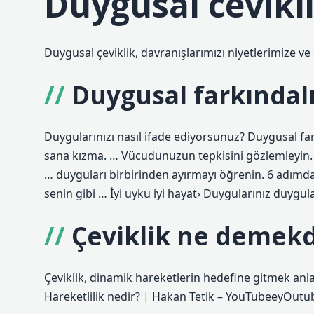
Duygusal cevikli
Duygusal çeviklik, davranışlarımızı niyetlerimize ve
Duygusal farkındalı
Duygularınızı nasıl ifade ediyorsunuz? Duygusal far
sana kızma. … Vücudunuzun tepkisini gözlemleyin.
… duyguları birbirinden ayırmayı öğrenin. 6 adımda,
senin gibi … İyi uyku iyi hayat› Duygularınız duygu
Çeviklik ne demekd
Çeviklik, dinamik hareketlerin hedefine gitmek anla
Hareketlilik nedir? | Hakan Tetik – YouTubeeyOut