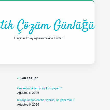
tik Çözüm Günlüğü
Hayatını kolaylaştıran zekice fikirler!
Sidebar
ilbet mobil giriş
betexpergiris.casino
betexper gi
Son Yazılar
Cezaevinde temizliği kim yapar ?
Ağustos 6, 2026
Kulağa alınan darbe sonrası ne yapılmalı ?
Ağustos 6, 2026