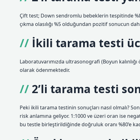
Çift test; Down sendromlu bebeklerin tespitinde %8
çıkma olasılığı %5 olduğundan pozitif sonucun daha 
İkili tarama testi ü
Laboratuvarımızda ultrasonografi (Boyun kalınlığı ö
olarak ödenmektedir.
2’li tarama testi s
Peki ikili tarama testinin sonuçları nasıl olmalı? So
risk anlamına geliyor. 1:1000 ve üzeri oran ise neg
bu testle birleştirildiğinde doğruluk oranı %80’e kad