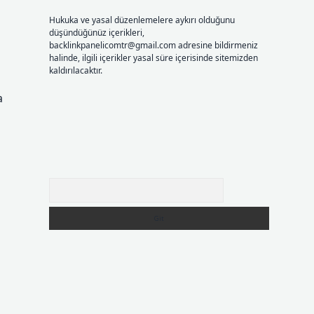
Hukuka ve yasal düzenlemelere aykırı olduğunu
düşündüğünüz içerikleri,
backlinkpanelicomtr@gmail.com
adresine bildirmeniz
halinde, ilgili içerikler yasal süre içerisinde sitemizden
kaldırılacaktır.
a
Arama