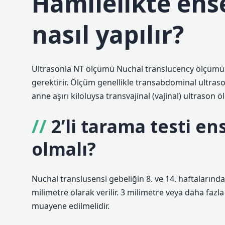
Hamilelikte ens
nasıl yapılır?
Ultrasonla NT ölçümü Nuchal translucency ölçümü u
gerektirir. Ölçüm genellikle transabdominal ultras
anne aşırı kiloluysa transvajinal (vajinal) ultrason ö
2’li tarama testi en
olmalı?
Nuchal translusensi gebeliğin 8. ve 14. haftalarında ç
milimetre olarak verilir. 3 milimetre veya daha faz
muayene edilmelidir.