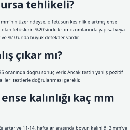
lursa tehlikeli?
,5 mm’nin üzerindeyse, o fetüsün kesinlikle artmış ense
lığı olan fetüslerin %20’sinde kromozomlarında yapısal veya
ür ve %10’unda büyük defektler vardır.
nlış çıkar mı?
5 oranında doğru sonuç verir. Ancak testin yanlış pozitif
ileri testlerle doğrulanması gerekir.
 ense kalınlığı kaç mm
ı artar ve 11-14. haftalar arasında boyun kalınlığı 3 mm’ye