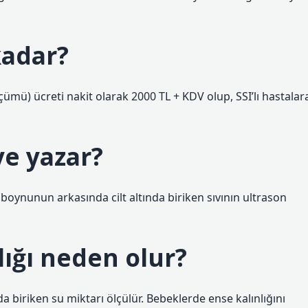
 kadar?
çümü) ücreti nakit olarak 2000 TL + KDV olup, SSI’lı hastalar
ye yazar?
n boynunun arkasında cilt altında biriken sıvının ultrason
ığı neden olur?
a biriken su miktarı ölçülür. Bebeklerde ense kalınlığını