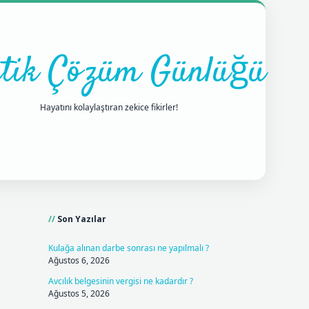
tik Çözüm Günlüğü
Hayatını kolaylaştıran zekice fikirler!
Sidebar
ilbet mobil giriş
betexpergiris.casino
betexper giriş
Son Yazılar
Kulağa alınan darbe sonrası ne yapılmalı ?
Ağustos 6, 2026
Avcılık belgesinin vergisi ne kadardır ?
Ağustos 5, 2026