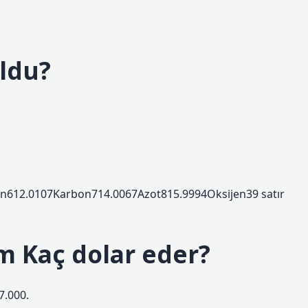
ldu?
ron612.0107Karbon714.0067Azot815.9994Oksijen39 satır
m Kaç dolar eder?
7.000.