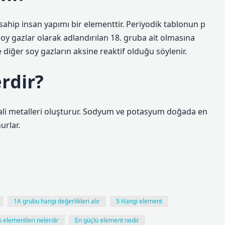
ip insan yapımı bir elementtir. Periyodik tablonun p
Soy gazlar olarak adlandırılan 18. gruba ait olmasına
diğer soy gazların aksine reaktif olduğu söylenir.
erdir?
lkali metalleri oluşturur. Sodyum ve potasyum doğada en
urlar.
1A grubu hangi değerlikleri alır
5 Hangi element
 elementleri nelerdir
En güçlü element nedir