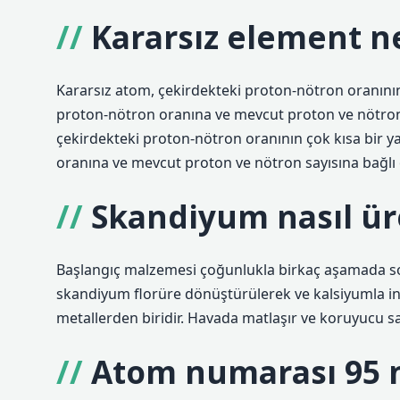
Kararsız element n
Kararsız atom, çekirdekteki proton-nötron oranının 
proton-nötron oranına ve mevcut proton ve nötron 
çekirdekteki proton-nötron oranının çok kısa bir y
oranına ve mevcut proton ve nötron sayısına bağlı o
Skandiyum nasıl üre
Başlangıç ​​malzemesi çoğunlukla birkaç aşamada so
skandiyum florüre dönüştürülerek ve kalsiyumla in
metallerden biridir. Havada matlaşır ve koruyucu sa
Atom numarası 95 