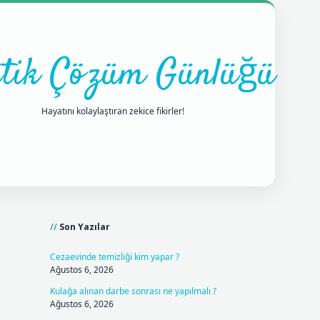
tik Çözüm Günlüğü
Hayatını kolaylaştıran zekice fikirler!
Sidebar
ilbet mobil giriş
betexpergiris.casino
betexper giriş
Son Yazılar
Cezaevinde temizliği kim yapar ?
Ağustos 6, 2026
Kulağa alınan darbe sonrası ne yapılmalı ?
Ağustos 6, 2026