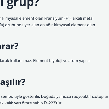
i grup?
r kimyasal element olan Fransiyum (Fr), alkali metal
(Ia) grubunda yer alan en ağır kimyasal element olan
arar?
olarak kullanılmaz. Element biyoloji ve atom yapısı
aşılır?
embolüyle gösterilir. Doğada yalnızca radyoaktif izotoplar
kikalık yarı ömre sahip Fr-223’tür.