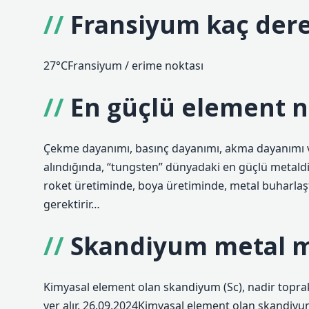
Fransiyum kaç dere
27°CFransiyum / erime noktası
En güçlü element n
Çekme dayanımı, basınç dayanımı, akma dayanımı 
alındığında, “tungsten” dünyadaki en güçlü metaldir
roket üretiminde, boya üretiminde, metal buharlaştı
gerektirir…
Skandiyum metal m
Kimyasal element olan skandiyum (Sc), nadir topra
yer alır. 26.09.2024Kimyasal element olan skandiyum