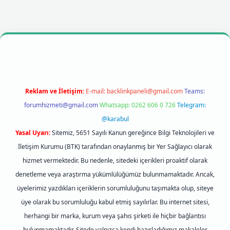
ş
Reklam ve İletişim:
E-mail:
backlinkpaneli@gmail.com
Teams:
forumhizmeti@gmail.com
Whatsapp: 0262 606 0 726
Telegram:
@karabul
Yasal Uyarı:
Sitemiz, 5651 Sayılı Kanun gereğince Bilgi Teknolojileri ve
İletişim Kurumu (BTK) tarafından onaylanmış bir Yer Sağlayıcı olarak
hizmet vermektedir. Bu nedenle, sitedeki içerikleri proaktif olarak
denetleme veya araştırma yükümlülüğümüz bulunmamaktadır. Ancak,
üyelerimiz yazdıkları içeriklerin sorumluluğunu taşımakta olup, siteye
üye olarak bu sorumluluğu kabul etmiş sayılırlar. Bu internet sitesi,
herhangi bir marka, kurum veya şahıs şirketi ile hiçbir bağlantısı
bulunmamaktadır. Sitede yalnızca kendi hazırladığımız makaleler