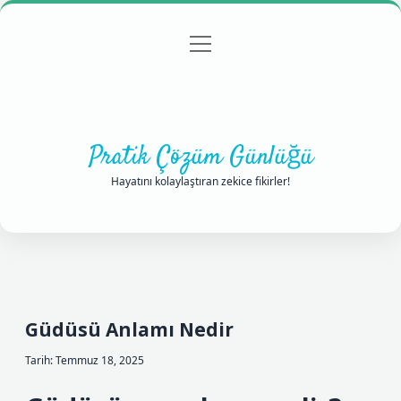
menüyü
Anasayfa
Gizlilik Politikası
Yasal Uyarı
aç
Hakkımızda
Pratik Çözüm Günlüğü
Hayatını kolaylaştıran zekice fikirler!
Güdüsü Anlamı Nedir
Tarih: Temmuz 18, 2025