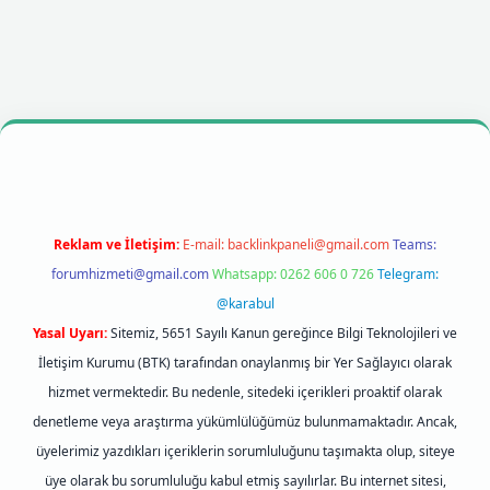
lbet mobil giriş
betexpergiris.casino
betexper giriş
Reklam ve İletişim:
E-mail:
backlinkpaneli@gmail.com
Teams:
forumhizmeti@gmail.com
Whatsapp: 0262 606 0 726
Telegram:
@karabul
Yasal Uyarı:
Sitemiz, 5651 Sayılı Kanun gereğince Bilgi Teknolojileri ve
İletişim Kurumu (BTK) tarafından onaylanmış bir Yer Sağlayıcı olarak
hizmet vermektedir. Bu nedenle, sitedeki içerikleri proaktif olarak
denetleme veya araştırma yükümlülüğümüz bulunmamaktadır. Ancak,
üyelerimiz yazdıkları içeriklerin sorumluluğunu taşımakta olup, siteye
üye olarak bu sorumluluğu kabul etmiş sayılırlar. Bu internet sitesi,