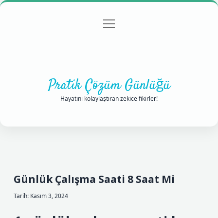
menüyü
Anasayfa
Gizlilik Politikası
Yasal Uyarı
aç
Hakkımızda
Pratik Çözüm Günlüğü
Hayatını kolaylaştıran zekice fikirler!
Günlük Çalışma Saati 8 Saat Mi
Tarih: Kasım 3, 2024