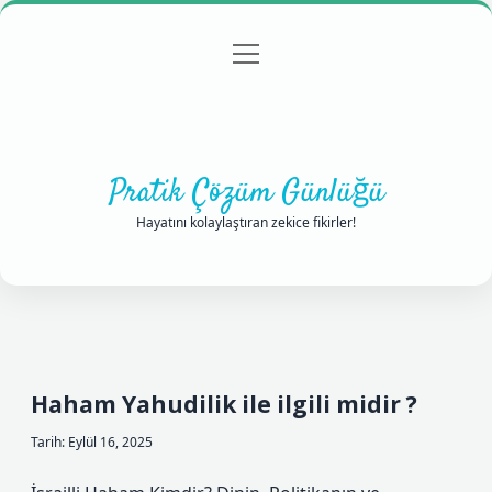
menüyü
Anasayfa
Gizlilik Politikası
Yasal Uyarı
aç
Hakkımızda
Pratik Çözüm Günlüğü
Hayatını kolaylaştıran zekice fikirler!
Haham Yahudilik ile ilgili midir ?
Tarih: Eylül 16, 2025