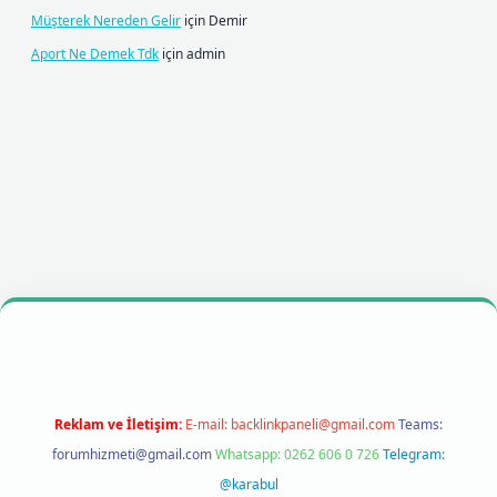
Müşterek Nereden Gelir
için
Demir
Aport Ne Demek Tdk
için
admin
riş
Reklam ve İletişim:
E-mail:
backlinkpaneli@gmail.com
Teams:
forumhizmeti@gmail.com
Whatsapp: 0262 606 0 726
Telegram:
@karabul