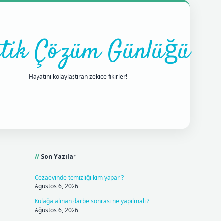
tik Çözüm Günlüğü
Hayatını kolaylaştıran zekice fikirler!
Sidebar
ilbet mobil giriş
betexpergiris.casino
betexper giri
Son Yazılar
Cezaevinde temizliği kim yapar ?
Ağustos 6, 2026
Kulağa alınan darbe sonrası ne yapılmalı ?
Ağustos 6, 2026