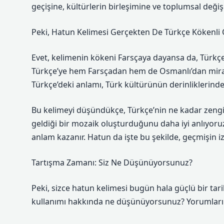
geçişine, kültürlerin birleşimine ve toplumsal değişi
Peki, Hatun Kelimesi Gerçekten De Türkçe Kökenli O
Evet, kelimenin kökeni Farsçaya dayansa da, Türkçeye 
Türkçe’ye hem Farsçadan hem de Osmanlı’dan miras 
Türkçe’deki anlamı, Türk kültürünün derinliklerind
Bu kelimeyi düşündükçe, Türkçe’nin ne kadar zengin b
geldiği bir mozaik oluşturduğunu daha iyi anlıyoruz. 
anlam kazanır. Hatun da işte bu şekilde, geçmişin iz
Tartışma Zamanı: Siz Ne Düşünüyorsunuz?
Peki, sizce hatun kelimesi bugün hala güçlü bir ta
kullanımı hakkında ne düşünüyorsunuz? Yorumların