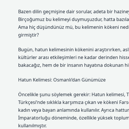
Bazen dilin geçmişine dair sorular, adeta bir hazine
Birçoğumuz bu kelimeyi duymuşuzdur, hatta bazıları
Ama hiç düşündünüz mü, bu kelimenin kökeni nedir?
girmiştir?
Bugün, hatun kelimesinin kökenini araştırırken, as
kültürler arası etkileşimleri ne kadar derinden his
bakacağız, hem de bir insanın hayatına dokunan hik
Hatun Kelimesi: Osmanlı’dan Günümüze
Öncelikle şunu söylemek gerekir: Hatun kelimesi, Tü
Türkçesi’nde sıklıkla karşımıza çıkan ve kökeni Fars
kadın veya bayan anlamında kullanılır. Ayrıca hattu
İmparatorluğu döneminde, özellikle yüksek toplumd
kullanılmıştır.