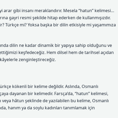
yi arar gibi insanı meraklandırır. Mesela “hatun” kelimesi…
na gayri resmi şekilde hitap ederken de kullanmışızdır.
 Türkçe mi? Yoksa başka bir dilin etkisiyle mi yaşamımıza
lında dilin ne kadar dinamik bir yapıya sahip olduğunu ve
settiğimizi keşfedeceğiz. Hem dilsel hem de tarihsel açıdan
âyelerle zenginleştireceğiz.
rkçe kökenli bir kelime değildir. Aslında, Osmanlı
çaya dayanan bir kelimedir. Farsça’da, “hatun” kelimesi,
n veya hâtun şeklinde de yazılabilen bu kelime, Osmanlı
a, hanım ya da soylu kadınları tanımlamak için