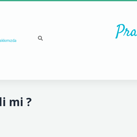
Pra
akkımızda
i mi ?