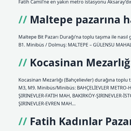
Fatih Camii’ne en yakın metro istasyonu Aksaray’dı
Maltepe pazarına h
Maltepe Bit Pazarı Durağı’na toplu taşıma ile nasıl g
B1. Minibüs / Dolmuş: MALTEPE – GÜLENSU MAHAL
Kocasinan Mezarlığı
Kocasinan Mezarlığı (Bahçelievler) durağına toplu t
M3, M9. Minibüs/Minibüs: BAHÇELİEVLER METRO-
ŞIRINEVLER-FATIH MAH, BAKIRKÖY-ŞIRINEVLER-İSTO
ŞIRINEVLER-EVREN MAH…
Fatih Kadınlar Paza