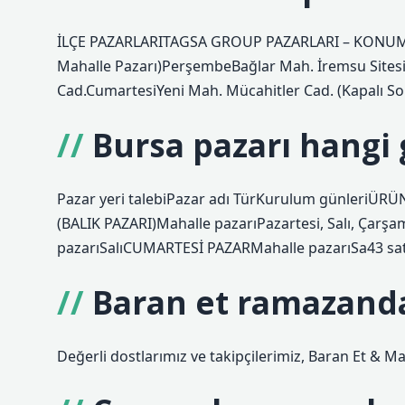
İLÇE PAZARLARITAGSA GROUP PAZARLARI – KONUMÇa
Mahalle Pazarı)PerşembeBağlar Mah. İremsu Sitesi 
Cad.CumartesiYeni Mah. Mücahitler Cad. (Kapalı So
Bursa pazarı hangi
Pazar yeri talebiPazar adı TürKurulum günleriÜRÜ
(BALIK PAZARI)Mahalle pazarıPazartesi, Salı, Çar
pazarıSalıCUMARTESİ PAZARMahalle pazarıSa43 sat
Baran et ramazanda
Değerli dostlarımız ve takipçilerimiz, Baran Et & 