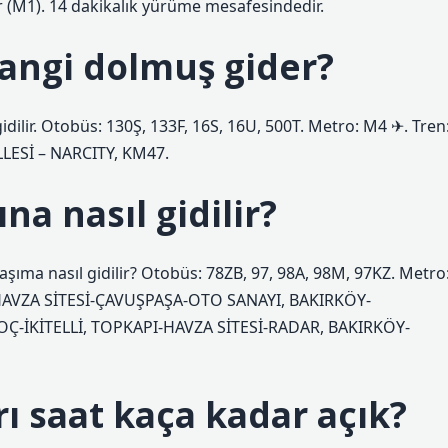
r (M1). 14 dakikalık yürüme mesafesindedir.
angi dolmuş gider?
idilir. Otobüs: 130Ş, 133F, 16S, 16U, 500T. Metro: M4 ✈. Tren
LESİ – NARCITY, KM47.
na nasıl gidilir?
aşıma nasıl gidilir? Otobüs: 78ZB, 97, 98A, 98M, 97KZ. Metro
HAVZA SİTESİ-ÇAVUŞPAŞA-OTO SANAYI, BAKIRKÖY-
Ç-İKİTELLİ, TOPKAPI-HAVZA SİTESİ-RADAR, BAKIRKÖY-
rı saat kaça kadar açık?