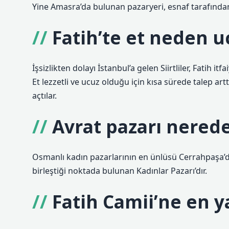
Yine Amasra’da bulunan pazaryeri, esnaf tarafından
Fatih’te et neden u
İşsizlikten dolayı İstanbul’a gelen Siirtliler, Fatih 
Et lezzetli ve ucuz olduğu için kısa sürede talep artt
açtılar.
Avrat pazarı nerede
Osmanlı kadın pazarlarının en ünlüsü Cerrahpaşa’
birleştiği noktada bulunan Kadınlar Pazarı’dır.
Fatih Camii’ne en 