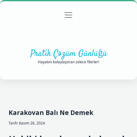
menüyü
Anasayfa
Gizlilik Politikası
Yasal Uyarı
aç
Hakkımızda
Pratik Çözüm Günlüğü
Hayatını kolaylaştıran zekice fikirler!
Karakovan Balı Ne Demek
Tarih: Kasım 26, 2024