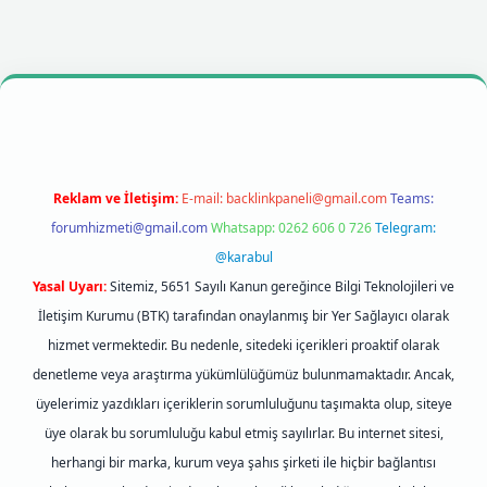
lbet mobil giriş
betexpergiris.casino
betexper giriş
Reklam ve İletişim:
E-mail:
backlinkpaneli@gmail.com
Teams:
forumhizmeti@gmail.com
Whatsapp: 0262 606 0 726
Telegram:
@karabul
Yasal Uyarı:
Sitemiz, 5651 Sayılı Kanun gereğince Bilgi Teknolojileri ve
İletişim Kurumu (BTK) tarafından onaylanmış bir Yer Sağlayıcı olarak
hizmet vermektedir. Bu nedenle, sitedeki içerikleri proaktif olarak
denetleme veya araştırma yükümlülüğümüz bulunmamaktadır. Ancak,
üyelerimiz yazdıkları içeriklerin sorumluluğunu taşımakta olup, siteye
üye olarak bu sorumluluğu kabul etmiş sayılırlar. Bu internet sitesi,
herhangi bir marka, kurum veya şahıs şirketi ile hiçbir bağlantısı