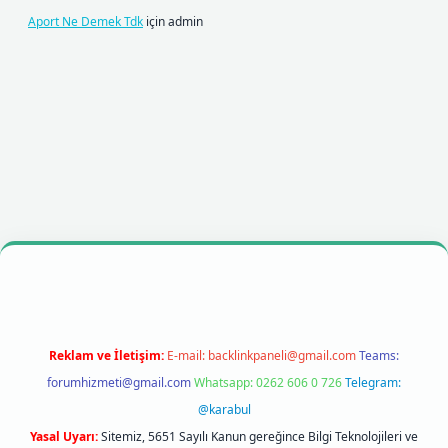
Aport Ne Demek Tdk
için
admin
ilbet mobil giriş
betexpergiris.casino
betexper giriş
Reklam ve İletişim:
E-mail:
backlinkpaneli@gmail.com
Teams:
forumhizmeti@gmail.com
Whatsapp: 0262 606 0 726
Telegram:
@karabul
Yasal Uyarı:
Sitemiz, 5651 Sayılı Kanun gereğince Bilgi Teknolojileri ve