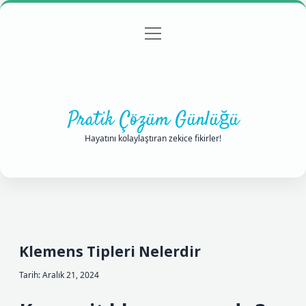
menüyü
Anasayfa
Gizlilik Politikası
Yasal Uyarı
aç
Hakkımızda
Pratik Çözüm Günlüğü
Hayatını kolaylaştıran zekice fikirler!
Klemens Tipleri Nelerdir
Tarih: Aralık 21, 2024