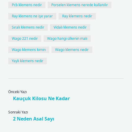
Pcb klemens nedir
Porselen klemens nerede kullanılır
Ray klemens ne işe yarar
Ray klemens nedir
Sıralı klemens nedir
Vidalı klemens nedir
Wago 221 nedir
Wago hangi ülkenin malı
Wago klemens kimin
Wago klemens nedir
Yaylı klemens nedir
Önceki Yazı
Kauçuk Kilosu Ne Kadar
Sonraki Yazı
2 Neden Asal Sayı