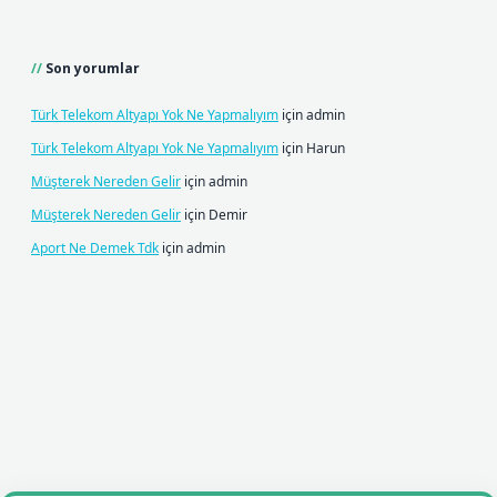
Son yorumlar
Türk Telekom Altyapı Yok Ne Yapmalıyım
için
admin
Türk Telekom Altyapı Yok Ne Yapmalıyım
için
Harun
Müşterek Nereden Gelir
için
admin
Müşterek Nereden Gelir
için
Demir
Aport Ne Demek Tdk
için
admin
ilbet mobil giriş
betexpergiris.casino
betexper giriş