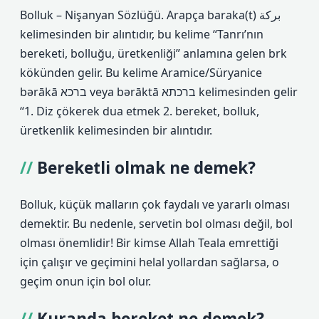
Bolluk – Nişanyan Sözlüğü. Arapça baraka(t) بركة
kelimesinden bir alıntıdır, bu kelime “Tanrı’nın
bereketi, bolluğu, üretkenliği” anlamına gelen brk
kökünden gelir. Bu kelime Aramice/Süryanice
bərākā ברכא veya bərāktā ברכתא kelimesinden gelir
“1. Diz çökerek dua etmek 2. bereket, bolluk,
üretkenlik kelimesinden bir alıntıdır.
Bereketli olmak ne demek?
Bolluk, küçük malların çok faydalı ve yararlı olması
demektir. Bu nedenle, servetin bol olması değil, bol
olması önemlidir! Bir kimse Allah Teala emrettiği
için çalışır ve geçimini helal yollardan sağlarsa, o
geçim onun için bol olur.
Kuranda bereket ne demek?