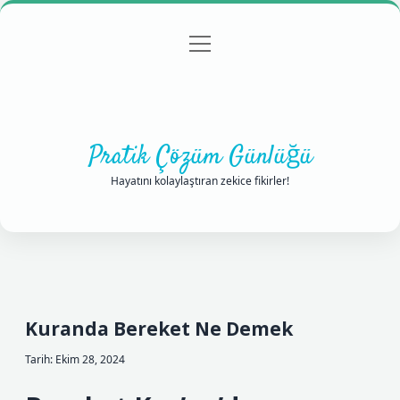
menüyü
Anasayfa
Gizlilik Politikası
Yasal Uyarı
aç
Hakkımızda
Pratik Çözüm Günlüğü
Hayatını kolaylaştıran zekice fikirler!
Kuranda Bereket Ne Demek
Tarih: Ekim 28, 2024