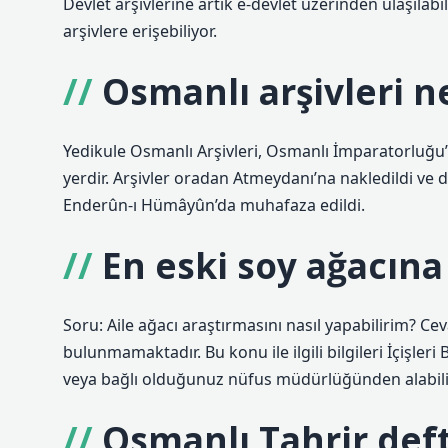
Devlet arşivlerine artık e-devlet üzerinden ulaşıla
arşivlere erişebiliyor.
Osmanlı arşivleri n
Yedikule Osmanlı Arşivleri, Osmanlı İmparatorluğu’n
yerdir. Arşivler oradan Atmeydanı’na nakledildi ve
Enderûn-ı Hümâyûn’da muhafaza edildi.
En eski soy ağacına 
Soru: Aile ağacı araştırmasını nasıl yapabilirim? Ceva
bulunmamaktadır. Bu konu ile ilgili bilgileri İçişle
veya bağlı olduğunuz nüfus müdürlüğünden alabilir
Osmanlı Tahrir defte