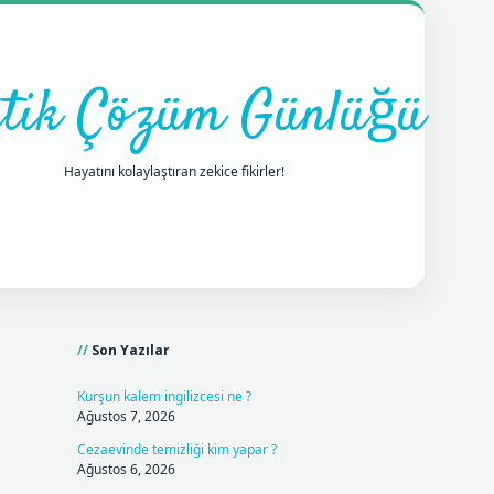
tik Çözüm Günlüğü
Hayatını kolaylaştıran zekice fikirler!
Sidebar
ilbet mobil giriş
betexpergiris.casino
betexper giriş
Son Yazılar
Kurşun kalem ingilizcesi ne ?
Ağustos 7, 2026
Cezaevinde temizliği kim yapar ?
Ağustos 6, 2026