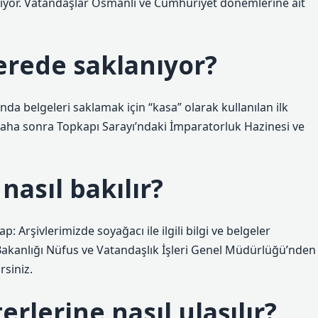
biliyor. Vatandaşlar Osmanlı ve Cumhuriyet dönemlerine ait
erede saklanıyor?
da belgeleri saklamak için “kasa” olarak kullanılan ilk
 daha sonra Topkapı Sarayı’ndaki İmparatorluk Hazinesi ve
nasıl bakılır?
p: Arşivlerimizde soyağacı ile ilgili bilgi ve belgeler
ri Bakanlığı Nüfus ve Vatandaşlık İşleri Genel Müdürlüğü’nden
siniz.
rlerine nasıl ulaşılır?