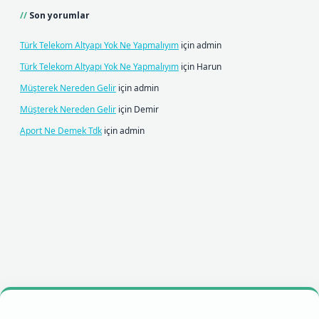
Son yorumlar
Türk Telekom Altyapı Yok Ne Yapmalıyım
için
admin
Türk Telekom Altyapı Yok Ne Yapmalıyım
için
Harun
Müşterek Nereden Gelir
için
admin
Müşterek Nereden Gelir
için
Demir
Aport Ne Demek Tdk
için
admin
lbet mobil giriş
betexpergiris.casino
betexper giriş