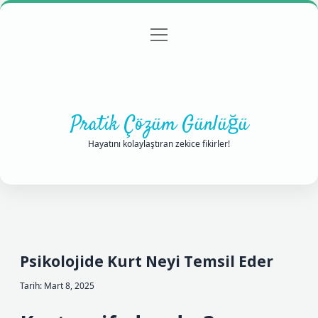
menüyü
Anasayfa
Gizlilik Politikası
Yasal Uyarı
aç
Hakkımızda
Pratik Çözüm Günlüğü
Hayatını kolaylaştıran zekice fikirler!
Psikolojide Kurt Neyi Temsil Eder
Tarih: Mart 8, 2025