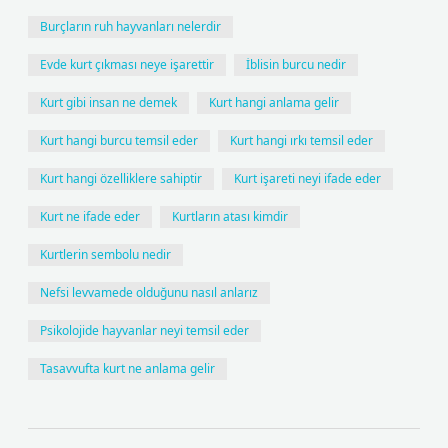
Burçların ruh hayvanları nelerdir
Evde kurt çıkması neye işarettir
İblisin burcu nedir
Kurt gibi insan ne demek
Kurt hangi anlama gelir
Kurt hangi burcu temsil eder
Kurt hangi ırkı temsil eder
Kurt hangi özelliklere sahiptir
Kurt işareti neyi ifade eder
Kurt ne ifade eder
Kurtların atası kimdir
Kurtlerin sembolu nedir
Nefsi levvamede olduğunu nasıl anlarız
Psikolojide hayvanlar neyi temsil eder
Tasavvufta kurt ne anlama gelir