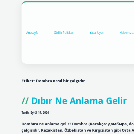
Anasayfa
Gizlilik Politikası
Yasal Uyarı
Hakkımızd
Etiket:
Dombra nasıl bir çalgıdır
Dıbır Ne Anlama Gelir
Tarih: Eylül 19, 2024
Dombıra ne anlama gelir? Dombra (Kazakça: домбыра, domb
çalgısıdır. Kazakistan, Özbekistan ve Kırgızistan gibi Orta