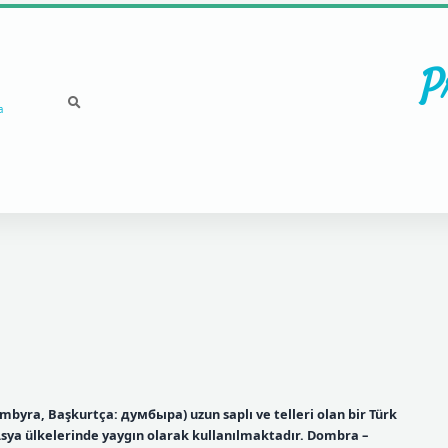
P
a
yra, Başkurtça: думбыра) uzun saplı ve telleri olan bir Türk
 Asya ülkelerinde yaygın olarak kullanılmaktadır. Dombra –