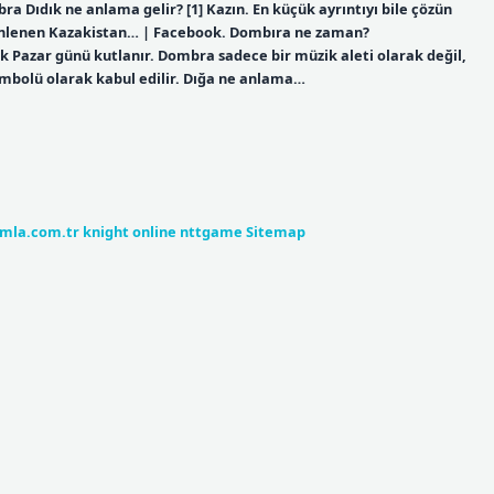
a Dıdık ne anlama gelir? [1] Kazın. En küçük ayrıntıyı bile çözün
 ünlenen Kazakistan… | Facebook. Dombıra ne zaman?
k Pazar günü kutlanır. Dombra sadece bir müzik aleti olarak değil,
mbolü olarak kabul edilir. Dığa ne anlama…
umla.com.tr
knight online
nttgame
Sitemap