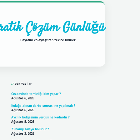
ratik Çözüm Günlüğü
Hayatını kolaylaştıran zekice fikirler!
Sidebar
ilbet mobil giriş
betexpergir
Son Yazılar
Cezaevinde temizliği kim yapar ?
Ağustos 6, 2026
Kulağa alınan darbe sonrası ne yapılmalı ?
Ağustos 6, 2026
Avcılık belgesinin vergisi ne kadardır ?
Ağustos 5, 2026
73 hangi sayıya bölünür ?
Ağustos 3, 2026