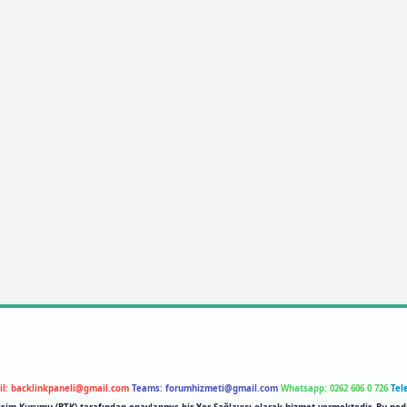
il:
backlinkpaneli@gmail.com
Teams:
forumhizmeti@gmail.com
Whatsapp: 0262 606 0 726
Tel