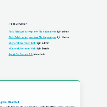
Son yorumlar
Türk Telekom Altyapı Yok Ne Yapmalıyım
için
admin
Türk Telekom Altyapı Yok Ne Yapmalıyım
için
Harun
Müşterek Nereden Gelir
için
admin
Müşterek Nereden Gelir
için
Demir
Aport Ne Demek Tdk
için
admin
egram: @karabul