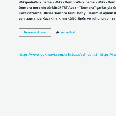
WikipediaWikipedia › Wiki › DombraWikipedia › Wiki › Dombr
Dombra nerenin türküsü? TRT Avaz – “Dombra” şarkısıyla
Kazakistan’da Ulusal Dombra Günü her yıl Temmuz ayının il
aynı zamanda Kazak halkının kültürünün ve ruhunun bir se
Dıbır
Devamını okuyun
Yorum Bırak
Ne
Anlama
Gelir
https://www.gokmavi.com.tr
https://vyfi.com.tr
https://t