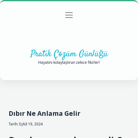
menüyü
Anasayfa
Gizlilik Politikası
Yasal Uyarı
aç
Hakkımızda
Pratik Çözüm Günlüğü
Hayatını kolaylaştıran zekice fikirler!
Dıbır Ne Anlama Gelir
Tarih: Eylül 19, 2024