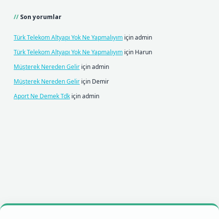
Son yorumlar
Türk Telekom Altyapı Yok Ne Yapmalıyım
için
admin
Türk Telekom Altyapı Yok Ne Yapmalıyım
için
Harun
Müşterek Nereden Gelir
için
admin
Müşterek Nereden Gelir
için
Demir
Aport Ne Demek Tdk
için
admin
ilbet mobil giriş
betexpergiris.casino
betexper giriş