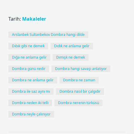
Tarih:
Makaleler
Arslanbek Sultanbekov Dombıra hangi dilde
Dıbık gibi ne demek
Dıdık ne anlama gelir
Dığa ne anlama gelir
Dımışk ne demek
Dombıra günü nedir
Dombıra hangi savaşı anlatıyor
Dombıra ne anlama gelir
Dombıra ne zaman
Dombra ile saz aynı mı
Dombra nasıl bir çalgıdır
Dombra neden iki telli
Dombra nerenin türküsü
Dombra neyle çalınıyor