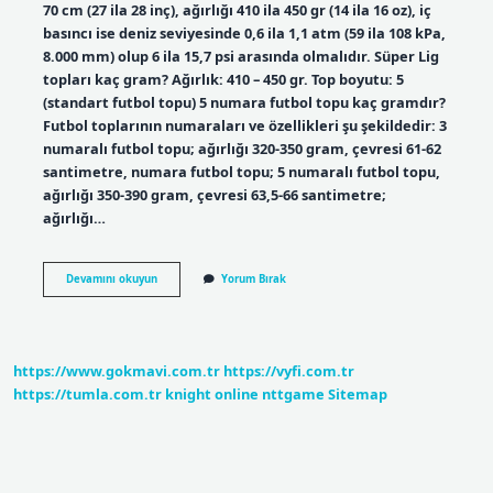
70 cm (27 ila 28 inç), ağırlığı 410 ila 450 gr (14 ila 16 oz), iç
basıncı ise deniz seviyesinde 0,6 ila 1,1 atm (59 ila 108 kPa,
8.000 mm) olup 6 ila 15,7 psi arasında olmalıdır. Süper Lig
topları kaç gram? Ağırlık: 410 – 450 gr. Top boyutu: 5
(standart futbol topu) 5 numara futbol topu kaç gramdır?
Futbol toplarının numaraları ve özellikleri şu şekildedir: 3
numaralı futbol topu; ağırlığı 320-350 gram, çevresi 61-62
santimetre, numara futbol topu; 5 numaralı futbol topu,
ağırlığı 350-390 gram, çevresi 63,5-66 santimetre;
ağırlığı…
1
Devamını okuyun
Yorum Bırak
Top
Kaç
Gram
https://www.gokmavi.com.tr
https://vyfi.com.tr
https://tumla.com.tr
knight online
nttgame
Sitemap