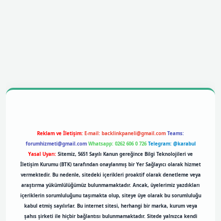
bil giriş
betexpergiris.casino
betexper giriş
Reklam ve İletişim:
E-mail:
backlinkpaneli@gmail.com
Teams:
forumhizmeti@gmail.com
Whatsapp: 0262 606 0 726
Telegram: @karabul
Yasal Uyarı:
Sitemiz, 5651 Sayılı Kanun gereğince Bilgi Teknolojileri ve
İletişim Kurumu (BTK) tarafından onaylanmış bir Yer Sağlayıcı olarak hizmet
vermektedir. Bu nedenle, sitedeki içerikleri proaktif olarak denetleme veya
araştırma yükümlülüğümüz bulunmamaktadır. Ancak, üyelerimiz yazdıkları
içeriklerin sorumluluğunu taşımakta olup, siteye üye olarak bu sorumluluğu
kabul etmiş sayılırlar. Bu internet sitesi, herhangi bir marka, kurum veya
şahıs şirketi ile hiçbir bağlantısı bulunmamaktadır. Sitede yalnızca kendi