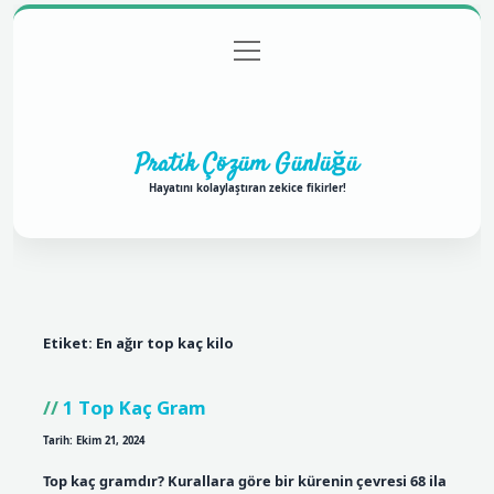
menüyü
Anasayfa
Gizlilik Politikası
Yasal Uyarı
aç
Hakkımızda
Pratik Çözüm Günlüğü
Hayatını kolaylaştıran zekice fikirler!
Etiket:
En ağır top kaç kilo
1 Top Kaç Gram
Tarih: Ekim 21, 2024
Top kaç gramdır? Kurallara göre bir kürenin çevresi 68 ila