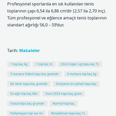
Profesyonel sporlarda en sık kullanılan tenis
toplarının çapı 6,54 ila 6,86 cm’dir (2,57 ila 2,70 inç).
Tüm profesyonel ve eğlence amaçlı tenis toplarının
standart ağırlığı 56,0 – 59’dur.
Tarih:
Makaleler
1 top kaç kg
1 top kaç m
2324 Süper Lig topu kaç TL
5 numara futbol topu kaç gramdır
6 numara top kaç kg
Bir tenis topu kaç gramdır
Dünyanın en pahalı topu kaç
En ağır top kaç kilo
Euro 2024 topu kaç gram
Futsal topu kaç gramdır
Normal top kaç
Patlamayan top var mı
Ronaldonun topu kaç TL