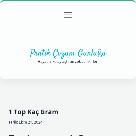
menüyü
Anasayfa
Gizlilik Politikası
Yasal Uyarı
aç
Hakkımızda
Pratik Çözüm Günlüğü
Hayatını kolaylaştıran zekice fikirler!
1 Top Kaç Gram
Tarih: Ekim 21, 2024