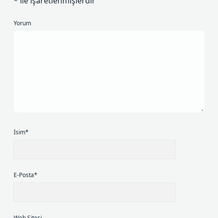
*
ile işaretlenmişlerdir
Yorum
İsim*
E-Posta*
Web Sitesi