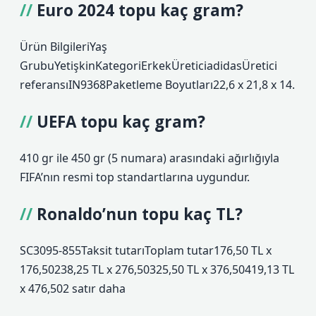
Euro 2024 topu kaç gram?
Ürün BilgileriYaş
Grubu‎YetişkinKategori‎ErkekÜretici‎adidasÜretici
referansı‎IN9368Paketleme Boyutları‎22,6 x 21,8 x 14.
UEFA topu kaç gram?
410 gr ile 450 gr (5 numara) arasındaki ağırlığıyla
FIFA’nın resmi top standartlarına uygundur.
Ronaldo’nun topu kaç TL?
SC3095-855Taksit tutarıToplam tutar176,50 TL x
176,50238,25 TL x 276,50325,50 TL x 376,50419,13 TL
x 476,502 satır daha