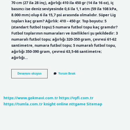
70 cm (27 ila 28 inç), ağırlığı 410 ila 450 gr (14 ila 16 oz), iç
basıncı ise deniz seviyesinde 0,6 ila 1,1 atm (59 ila 108 kPa,
8.000 mm) olup 6 ila 15,7 psi arasında olmalıdır. Süper Lig
topları kaç gram? Ağırlık: 410 – 450 gr. Top boyutu: 5
(standart futbol topu) 5 numara futbol topu kaç gramdır?
Futbol toplarının numaraları ve özellikleri şu şekildedir: 3
numaralı futbol topu; ağırlığı 320-350 gram, çevresi 61-62
santimetre, numara futbol topu; 5 numaralı futbol topu,
ağırlığı 350-390 gram, çevresi 63,5-66 santimetre;
ağırlığı…
1
Devamını okuyun
Yorum Bırak
Top
Kaç
Gram
https://www.gokmavi.com.tr
https://vyfi.com.tr
https://tumla.com.tr
knight online
nttgame
Sitemap