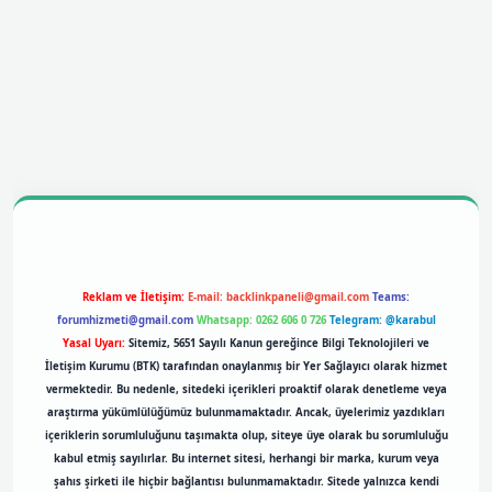
bil giriş
betexpergiris.casino
betexper giriş
Reklam ve İletişim:
E-mail:
backlinkpaneli@gmail.com
Teams:
forumhizmeti@gmail.com
Whatsapp: 0262 606 0 726
Telegram: @karabul
Yasal Uyarı:
Sitemiz, 5651 Sayılı Kanun gereğince Bilgi Teknolojileri ve
İletişim Kurumu (BTK) tarafından onaylanmış bir Yer Sağlayıcı olarak hizmet
vermektedir. Bu nedenle, sitedeki içerikleri proaktif olarak denetleme veya
araştırma yükümlülüğümüz bulunmamaktadır. Ancak, üyelerimiz yazdıkları
içeriklerin sorumluluğunu taşımakta olup, siteye üye olarak bu sorumluluğu
kabul etmiş sayılırlar. Bu internet sitesi, herhangi bir marka, kurum veya
şahıs şirketi ile hiçbir bağlantısı bulunmamaktadır. Sitede yalnızca kendi