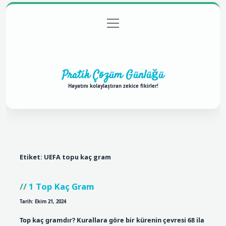
menüyü
Anasayfa
Gizlilik Politikası
Yasal Uyarı
aç
Hakkımızda
Pratik Çözüm Günlüğü
Hayatını kolaylaştıran zekice fikirler!
Etiket:
UEFA topu kaç gram
1 Top Kaç Gram
Tarih: Ekim 21, 2024
Top kaç gramdır? Kurallara göre bir kürenin çevresi 68 ila