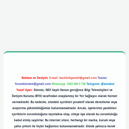
bil giriş
betexpergiris.casino
betexper giriş
Reklam ve İletişim:
E-mail:
backlinkpaneli@gmail.com
Teams:
forumhizmeti@gmail.com
Whatsapp: 0262 606 0 726
Telegram: @karabul
Yasal Uyarı:
Sitemiz, 5651 Sayılı Kanun gereğince Bilgi Teknolojileri ve
İletişim Kurumu (BTK) tarafından onaylanmış bir Yer Sağlayıcı olarak hizmet
vermektedir. Bu nedenle, sitedeki içerikleri proaktif olarak denetleme veya
araştırma yükümlülüğümüz bulunmamaktadır. Ancak, üyelerimiz yazdıkları
içeriklerin sorumluluğunu taşımakta olup, siteye üye olarak bu sorumluluğu
kabul etmiş sayılırlar. Bu internet sitesi, herhangi bir marka, kurum veya
şahıs şirketi ile hiçbir bağlantısı bulunmamaktadır. Sitede yalnızca kendi