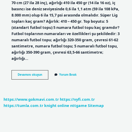
70 cm (27 ila 28 inç), ağırlığı 410 ila 450 gr (14 ila 16 oz), iç
basıncı ise deniz seviyesinde 0,6 ila 1,1 atm (59 ila 108 kPa,
8.000 mm) olup 6 ila 15,7 psi arasında olmalıdır. Süper Lig
topları kaç gram? Ağırlık: 410 – 450 gr. Top boyutu: 5
(standart futbol topu) 5 numara futbol topu kaç gramdır?
Futbol toplarının numaraları ve özellikleri şu şekildedir: 3
numaralı futbol topu; ağırlığı 320-350 gram, çevresi 61-62
santimetre, numara futbol topu; 5 numaralı futbol topu,
ağırlığı 350-390 gram, çevresi 63,5-66 santimetre;
ağırlığı…
1
Devamını okuyun
Yorum Bırak
Top
Kaç
Gram
https://www.gokmavi.com.tr
https://vyfi.com.tr
https://tumla.com.tr
knight online
nttgame
Sitemap