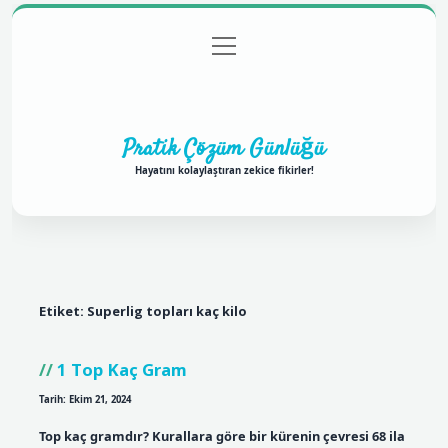
menüyü
Anasayfa
Gizlilik Politikası
Yasal Uyarı
aç
Hakkımızda
Pratik Çözüm Günlüğü
Hayatını kolaylaştıran zekice fikirler!
Etiket:
Superlig topları kaç kilo
1 Top Kaç Gram
Tarih: Ekim 21, 2024
Top kaç gramdır? Kurallara göre bir kürenin çevresi 68 ila