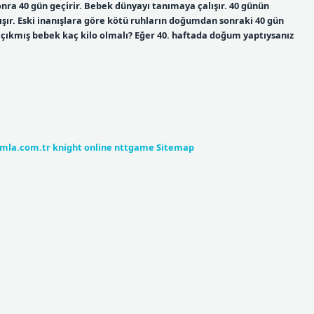
ra 40 gün geçirir. Bebek dünyayı tanımaya çalışır. 40 günün
şır. Eski inanışlara göre kötü ruhların doğumdan sonraki 40 gün
 çıkmış bebek kaç kilo olmalı? Eğer 40. haftada doğum yaptıysanız
umla.com.tr
knight online
nttgame
Sitemap