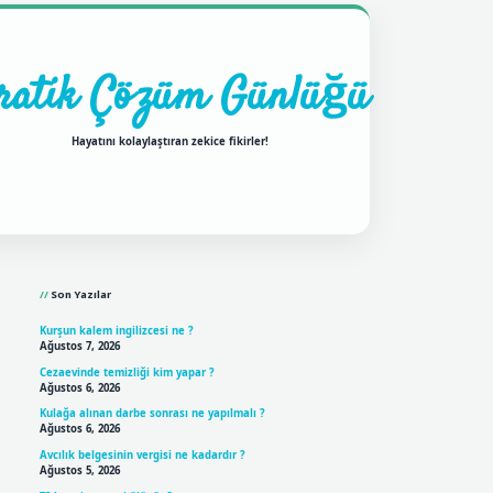
ratik Çözüm Günlüğü
Hayatını kolaylaştıran zekice fikirler!
Sidebar
ilbet mobil giriş
betexpergir
Son Yazılar
Kurşun kalem ingilizcesi ne ?
Ağustos 7, 2026
Cezaevinde temizliği kim yapar ?
Ağustos 6, 2026
Kulağa alınan darbe sonrası ne yapılmalı ?
Ağustos 6, 2026
Avcılık belgesinin vergisi ne kadardır ?
Ağustos 5, 2026