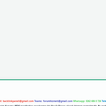
il:
backlinkpaneli@gmail.com
Teams:
forumhizmeti@gmail.com
Whatsapp: 0262 606 0 726
Tel