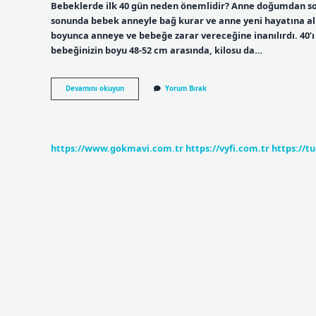
Bebeklerde ilk 40 gün neden önemlidir? Anne doğumdan son
sonunda bebek anneyle bağ kurar ve anne yeni hayatına alı
boyunca anneye ve bebeğe zarar vereceğine inanılırdı. 40’ı
bebeğinizin boyu 48-52 cm arasında, kilosu da…
Bebek
Devamını okuyun
Yorum Bırak
40
Günlük
Olunca
Ne
Değişir
https://www.gokmavi.com.tr
https://vyfi.com.tr
https://t