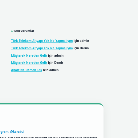
Son yorumlar
Türk Telekom Altyapı Yok Ne Yapmalıyım
için
admin
Türk Telekom Altyapı Yok Ne Yapmalıyım
için
Harun
Müşterek Nereden Gelir
için
admin
Müşterek Nereden Gelir
için
Demir
Aport Ne Demek Tdk
için
admin
egram: @karabul