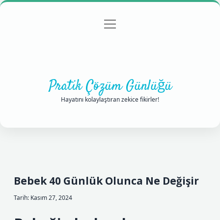
menüyü
Anasayfa
Gizlilik Politikası
Yasal Uyarı
aç
Hakkımızda
Pratik Çözüm Günlüğü
Hayatını kolaylaştıran zekice fikirler!
Bebek 40 Günlük Olunca Ne Değişir
Tarih: Kasım 27, 2024