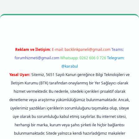
bet mobil giriş
betexpergiris.casino
betexper giriş
Reklam ve İletişim:
E-mail:
backlinkpaneli@gmail.com
Teams:
forumhizmeti@gmail.com
Whatsapp: 0262 606 0 726
Telegram:
@karabul
Yasal Uyarı:
Sitemiz, 5651 Sayılı Kanun gereğince Bilgi Teknolojileri ve
İletişim Kurumu (BTK) tarafından onaylanmış bir Yer Sağlayıcı olarak
hizmet vermektedir. Bu nedenle, sitedeki içerikleri proaktif olarak
denetleme veya araştırma yükümlülüğümüz bulunmamaktadır. Ancak,
üyelerimiz yazdıkları içeriklerin sorumluluğunu taşımakta olup, siteye
üye olarak bu sorumluluğu kabul etmiş sayılırlar. Bu internet sitesi,
herhangi bir marka, kurum veya şahıs şirketi ile hiçbir bağlantısı
bulunmamaktadır. Sitede yalnızca kendi hazırladığımız makaleler