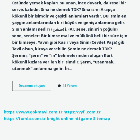
üstünde yemek kapları bulunan, ince duvarlı, dairesel bir
servis kabıdır. Sina ne demek TDK? Sina ismi Arapça
kökenli bir isimdir ve çeşitli anlamları vardır. Bu ismin en
yaygın anlamlarından biri büyük ve geniş anlamına gelir.
Sının anlamı nedir? (ﺳﻴﻨﻴﻦ) i. (Ar. sene, sinin’in çoğulu)
sene, seneler: Bir kimse mal ve mülkünü belli bir süre için
bir kimseye, Yavm gibi Kasir veya Sînin (Cevdet Paşa) gibi
Tavil olsun, kiraya verebilir. Şemin ne demek TDK?
Şermin, “şerm” ve “in” kelimelerinden oluşan Kürt
kökenli kızlara verilen bir isimdir. Şerm, “utanmak,
utanmak” anlamına gelir. İn…
Sini
Devamını okuyun
14 Yorum
Ne
Demek
Tdk
https://www.gokmavi.com.tr
https://vyfi.com.tr
https://tumla.com.tr
knight online
nttgame
Sitemap