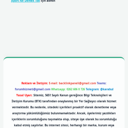
Aport Ne Demek Tdk
için
admin
obil giriş
betexpergiris.casino
betexper giriş
Reklam ve İletişim:
E-mail:
backlinkpaneli@gmail.com
Teams:
forumhizmeti@gmail.com
Whatsapp: 0262 606 0 726
Telegram: @karabul
Yasal Uyarı:
Sitemiz, 5651 Sayılı Kanun gereğince Bilgi Teknolojileri ve
İletişim Kurumu (BTK) tarafından onaylanmış bir Yer Sağlayıcı olarak hizmet
vermektedir. Bu nedenle, sitedeki içerikleri proaktif olarak denetleme veya
araştırma yükümlülüğümüz bulunmamaktadır. Ancak, üyelerimiz yazdıkları
içeriklerin sorumluluğunu taşımakta olup, siteye üye olarak bu sorumluluğu
kabul etmiş sayılırlar. Bu internet sitesi, herhangi bir marka, kurum veya