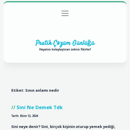
menüyü
Anasayfa
Gizlilik Politikası
Yasal Uyarı
aç
Hakkımızda
Pratik Çözüm Günlüğü
Hayatını kolaylaştıran zekice fikirler!
Etiket:
Sının anlamı nedir
Sini Ne Demek Tdk
Tarih: Ekim 12, 2024
Sini neye denir? Sini, birçok kişinin oturup yemek yediği,