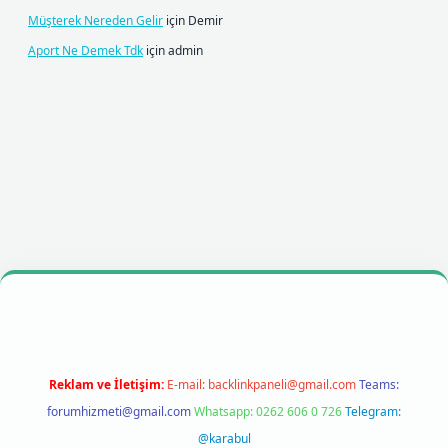
Müşterek Nereden Gelir
için
Demir
Aport Ne Demek Tdk
için
admin
obil giriş
betexpergiris.casino
betexper giriş
Reklam ve İletişim:
E-mail:
backlinkpaneli@gmail.com
Teams:
forumhizmeti@gmail.com
Whatsapp: 0262 606 0 726
Telegram:
@karabul