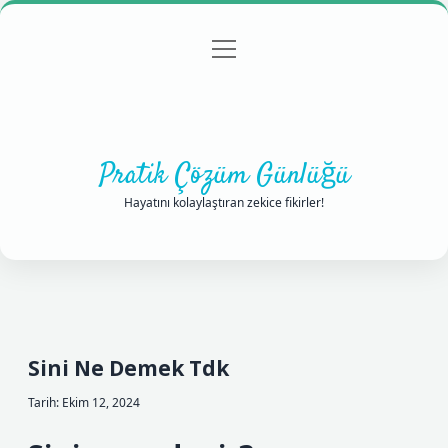
menüyü
Anasayfa
Gizlilik Politikası
Yasal Uyarı
aç
Hakkımızda
Pratik Çözüm Günlüğü
Hayatını kolaylaştıran zekice fikirler!
Sini Ne Demek Tdk
Tarih: Ekim 12, 2024