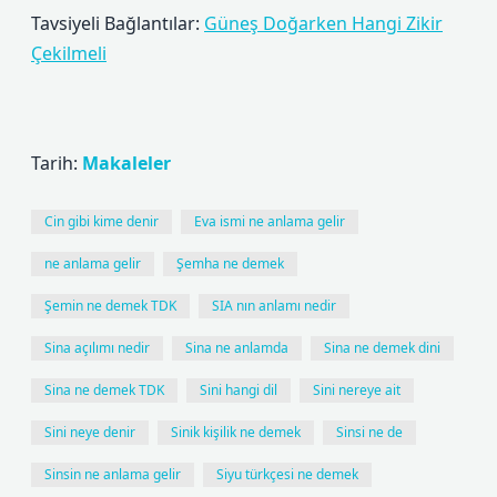
Tavsiyeli Bağlantılar:
Güneş Doğarken Hangi Zikir
Çekilmeli
Tarih:
Makaleler
Cin gibi kime denir
Eva ismi ne anlama gelir
ne anlama gelir
Şemha ne demek
Şemin ne demek TDK
SIA nın anlamı nedir
Sina açılımı nedir
Sina ne anlamda
Sina ne demek dini
Sina ne demek TDK
Sini hangi dil
Sini nereye ait
Sini neye denir
Sinik kişilik ne demek
Sinsi ne de
Sinsin ne anlama gelir
Siyu türkçesi ne demek