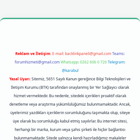
et mobil giriş
betexpergiris.casino
betexper giriş
Reklam ve İletişim:
E-mail:
backlinkpaneli@gmail.com
Teams:
forumhizmeti@gmail.com
Whatsapp: 0262 606 0 726
Telegram:
@karabul
Yasal Uyarı:
Sitemiz, 5651 Sayılı Kanun gereğince Bilgi Teknolojileri ve
İletişim Kurumu (BTK) tarafından onaylanmış bir Yer Sağlayıcı olarak
hizmet vermektedir. Bu nedenle, sitedeki içerikleri proaktif olarak
denetleme veya araştırma yükümlülüğümüz bulunmamaktadır. Ancak,
üyelerimiz yazdıkları içeriklerin sorumluluğunu taşımakta olup, siteye
üye olarak bu sorumluluğu kabul etmiş sayılırlar. Bu internet sitesi,
herhangi bir marka, kurum veya şahıs şirketi ile hiçbir bağlantısı
bulunmamaktadır. Sitede yalnızca kendi hazırladığımız makaleler