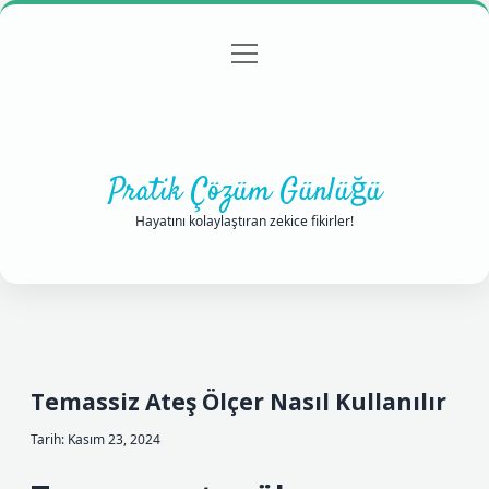
menüyü
Anasayfa
Gizlilik Politikası
Yasal Uyarı
aç
Hakkımızda
Pratik Çözüm Günlüğü
Hayatını kolaylaştıran zekice fikirler!
Temassiz Ateş Ölçer Nasıl Kullanılır
Tarih: Kasım 23, 2024