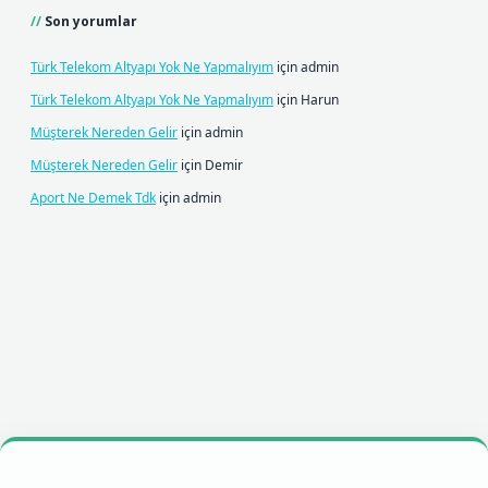
Son yorumlar
Türk Telekom Altyapı Yok Ne Yapmalıyım
için
admin
Türk Telekom Altyapı Yok Ne Yapmalıyım
için
Harun
Müşterek Nereden Gelir
için
admin
Müşterek Nereden Gelir
için
Demir
Aport Ne Demek Tdk
için
admin
lbet mobil giriş
betexpergiris.casino
betexper giriş