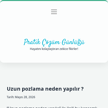
menüyü
Anasayfa
Gizlilik Politikası
Yasal Uyarı
aç
Hakkımızda
Pratik Çözüm Günlüğü
Hayatını kolaylaştıran zekice fikirler!
Uzun pozlama neden yapılır ?
Tarih: Mayıs 28, 2026