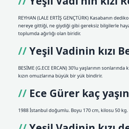
Yeşil Vadi’nin kızı
REYHAN (LALE ERTİŞ GENÇTÜRK) Kasabanın dedikoducu
nereye gittiği, ne giydiği gibi gereksiz bilgilerle 
toplumda ağırlığı olan biridir.
Yeşil Vadinin kızı 
BESİME (G.ECE ERCAN) 30’lu yaşlarının sonlarında k
kızın omuzlarına büyük bir yük bindirir.
Ece Gürer kaç yaşı
1988 İstanbul doğumlu. Boyu 170 cm, kilosu 50 kg.
Yeşil Vadinin kızı