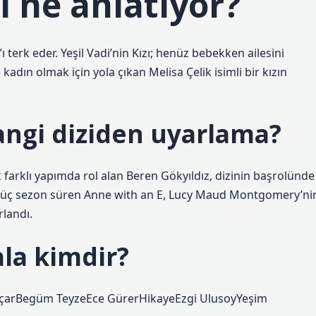
zı ne anlatıyor?
ı terk eder. Yeşil Vadi’nin Kızı; henüz bebekken ailesini
kadın olmak için yola çıkan Melisa Çelik isimli bir kızın
hangi diziden uyarlama?
k farklı yapımda rol alan Beren Gökyıldız, dizinin başrolünde
 ve üç sezon süren Anne with an E, Lucy Maud Montgomery’ni
rlandı.
ala kimdir?
SaçarBegüm TeyzeEce GürerHikayeEzgi UlusoyYeşim