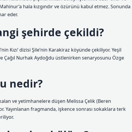
, Mahinur’a hala kızgındır ve özürünü kabul etmez. Sonunda
har eder.
angi şehirde çekildi?
nin Kızı’ dizisi Şile’nin Karakiraz köyünde çekiliyor. Yeşil
y ve Çağıl Nurhak Aydoğdu üstlenirken senaryosunu Özge
u nedir?
kalan ve yetimhanelere düşen Melissa Çelik (Beren
ıyor. Yayınlanan fragmanda, işkence sonrası sokaklara terk
iliyor.