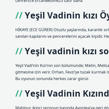
LehrerEce ErcanBesime23 satır daha
Yeşil Vadinin kızı 
HİKAYE (ECE GÜRER) Otuzlu yaşlarında, karanlık sırl
sanılan kapılarını ve pencerelerini açacak kişidir. H
Yeşil vadinin kızı 
Yeşil Vadi’nin Kızı’nın son bölümünde; Metin, Melisa
gitmesine izin verir. Orhan, Fevzi’ye tuzak kurmak is
Bu oyunun sonunda herkes zarar görür.
Yeşil Vadinin Kızı
Mahinur, ikinci sezonun başında Avonlea’ya geri döne