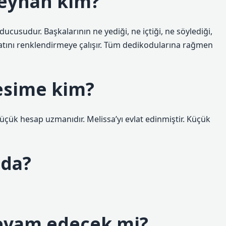
 Reyhan kim?
sudur. Başkalarının ne yediği, ne içtiği, ne söylediği,
hayatını renklendirmeye çalışır. Tüm dedikodularına rağmen
Besime kim?
üçük hesap uzmanıdır. Melissa’yı evlat edinmiştir. Küçük
nda?
 devam edecek mi?